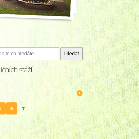
jte
áte
čních stáží
5
6
7