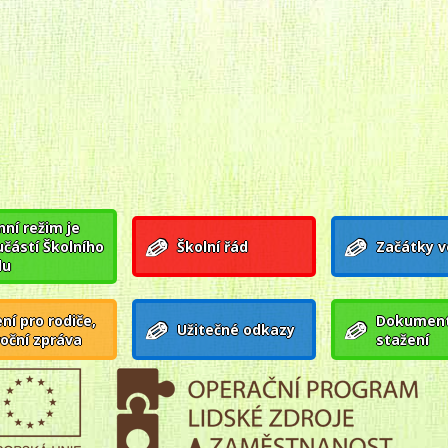
ní režim je
učástí Školního
Školní řád
Začátky v
du
ní pro rodiče,
Dokument
Užitečné odkazy
roční zpráva
stažení