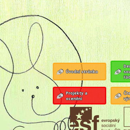
Den
Úvodní stránka
so
řá
Projekty a
Čte
ocenění
vý