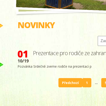
NOVINKY
Zade
co
hled
01
Prezentace pro rodiče ze zahrani
10/19
Pozvánka Srdečně zveme rodiče na prezentaci p
Předchozí
1
…