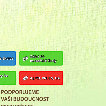
Zápis do
e školce
mateřské školy
y ke
AJ, RU, VN, CN, UA