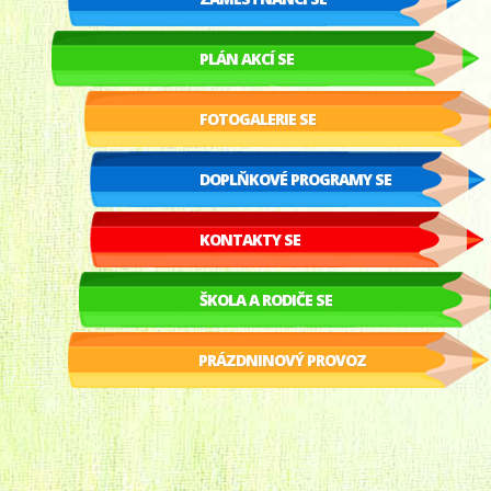
PLÁN AKCÍ SE
FOTOGALERIE SE
DOPLŇKOVÉ PROGRAMY SE
KONTAKTY SE
ŠKOLA A RODIČE SE
PRÁZDNINOVÝ PROVOZ