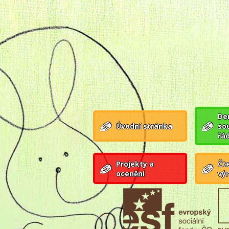
Den
Úvodní stránka
so
řá
Projekty a
Čte
ocenění
vý