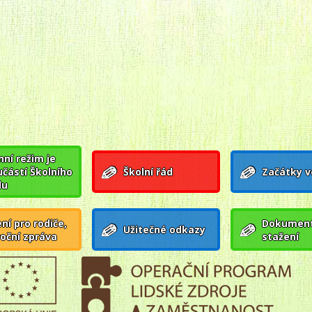
ní režim je
učástí Školního
Školní řád
Začátky v
du
ní pro rodiče,
Dokument
Užitečné odkazy
roční zpráva
stažení