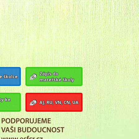
Zápis do
e školce
mateřské školy
y ke
AJ, RU, VN, CN, UA