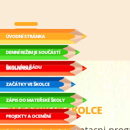
ÚVODNÍ STRÁNKA
DENNÍ REŽIM JE SOUČÁSTÍ
ŠKOLNÍHO ŘÁDU
ŠKOLNÍ ŘÁD
ZAČÁTKY VE ŠKOLCE
ZÁPIS DO MATEŘSKÉ ŠKOLY
ZAČÁTKY VE ŠKOLCE
PROJEKTY A OCENĚNÍ
Doporuceny-adaptacni-progr