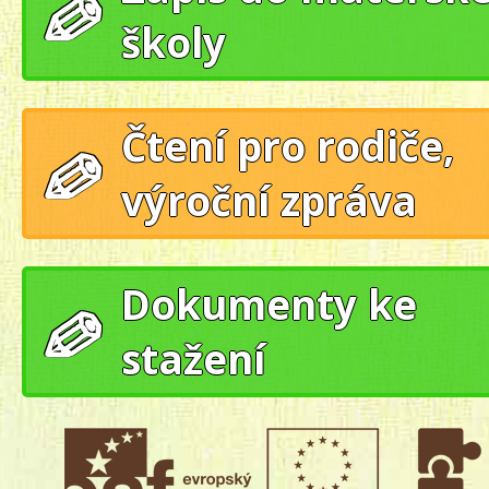
školy
Čtení pro rodiče,
výroční zpráva
Dokumenty ke
stažení