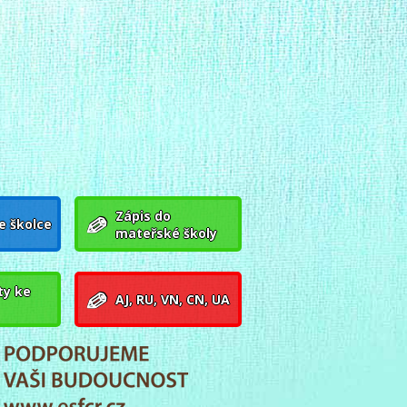
Zápis do
e školce
mateřské školy
y ke
AJ, RU, VN, CN, UA