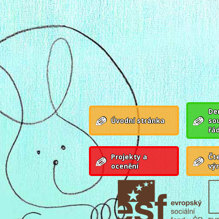
Den
Úvodní stránka
so
řá
Projekty a
Čte
ocenění
vý