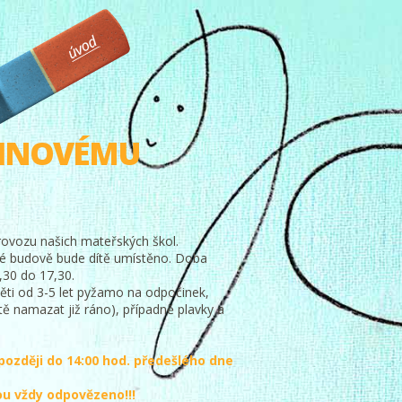
NINOVÉMU
rovozu našich mateřských škol.
teré budově bude dítě umístěno. Doba
,30 do 17,30.
děti od 3-5 let pyžamo na odpočinek,
tě namazat již ráno), případně plavky a
později do 14:00 hod. předešlého dne
vou vždy odpovězeno!!!