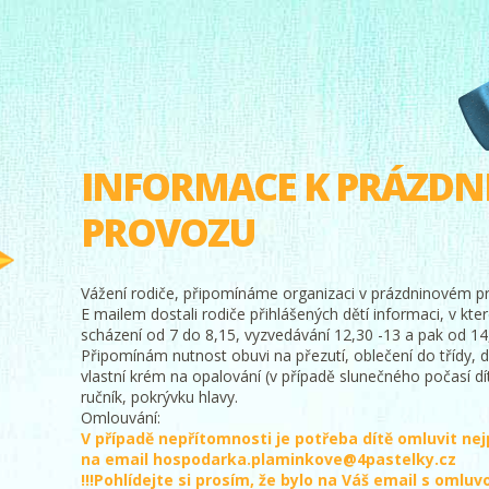
INFORMACE K PRÁZD
PROVOZU
Vážení rodiče, připomínáme organizaci v prázdninovém p
E mailem dostali rodiče přihlášených dětí informaci, v k
scházení od 7 do 8,15, vyzvedávání 12,30 -13 a pak od 14
Připomínám nutnost obuvi na přezutí, oblečení do třídy, 
vlastní krém na opalování (v případě slunečného počasí dí
ručník, pokrývku hlavy.
Omlouvání:
V případě nepřítomnosti je potřeba dítě omluvit nej
na email hospodarka.plaminkove@4pastelky.cz
!!!Pohlídejte si prosím, že bylo na Váš email s omlu