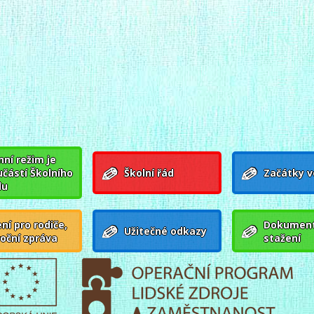
ní režim je
učástí Školního
Školní řád
Začátky v
du
ní pro rodiče,
Dokument
Užitečné odkazy
roční zpráva
stažení