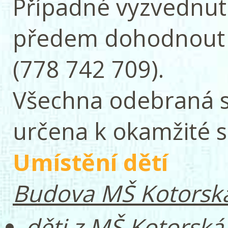
Případné vyzvednutí
předem dohodnout 
(778 742 709).
Všechna odebraná st
určena k okamžité s
Umístění dětí
Budova MŠ Kotorsk
děti z MŠ Kotorská