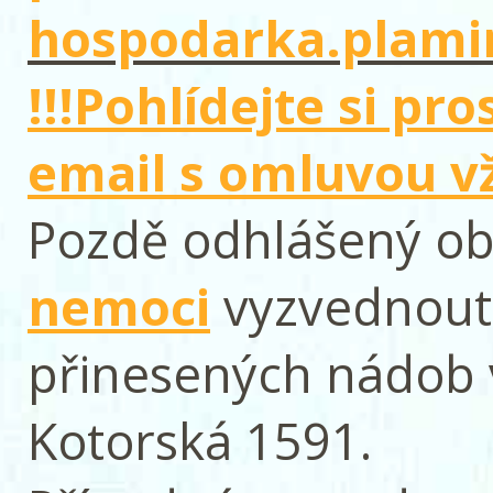
hospodarka.plami
!!!Pohlídejte si pr
email s omluvou v
Pozdě odhlášený o
nemoci
vyzvednout 
přinesených nádob v
Kotorská 1591.