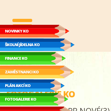
NOVINKY KO
ŠKOLNÍ JÍDELNA KO
FINANCE KO
ZAMĚSTNANCI KO
PLÁN AKCÍ KO
FOTOGALERIE KO
FOTOGALERIE KO
Fotogalerie-a-GDPR NOVÉ(3)