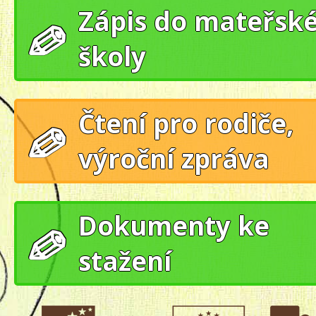
Zápis do mateřsk
školy
Čtení pro rodiče,
výroční zpráva
Dokumenty ke
stažení